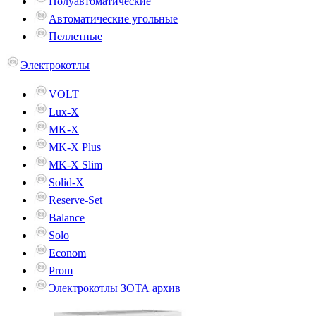
Полуавтоматические
Автоматические угольные
Пеллетные
Электрокотлы
VOLT
Lux-X
MK-X
MK-X Plus
MK-X Slim
Solid-X
Reserve-Set
Balance
Solo
Econom
Prom
Электрокотлы ЗОТА архив