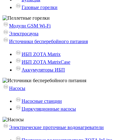
Газовые горелки
Модули GSM Wi-Fi
Электросауна
Источники бесперебойного питания
ИБП ZOTA Matrix
ИБП ZOTA MatrixCase
Аккумуляторы ИБП
Насосы
Насосные станции
Циркуляционные насосы
Электрические проточные водонагреватели