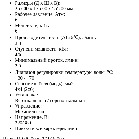
Размеры (Д x Ш x В):
255.00 x 135.00 x 555.00 мм
Рабочее давление, Атм:
6
Мощность, кВт:
6
Производительность (ΔT26℃), л/мин:
3.3
Ступени мощности, кВт:
4/6
Минимальный проток, л/мин:
2.5
Диапазон регулировки температуры воды, ℃:
+30 / +70
Сечение кабеля (медь), мм2:
4x4 (2x6)
Установка:
Вертикальный / горизонтальный
Управление:
Механическое
Напряжение, В:
220/380
Показать все характеристики
Цена:
31 020.00 р.
27 918.00 р.