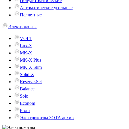
Полуавтоматические
Автоматические угольные
Пеллетные
Электрокотлы
VOLT
Lux-X
MK-X
MK-X Plus
MK-X Slim
Solid-X
Reserve-Set
Balance
Solo
Econom
Prom
Электрокотлы ЗОТА архив