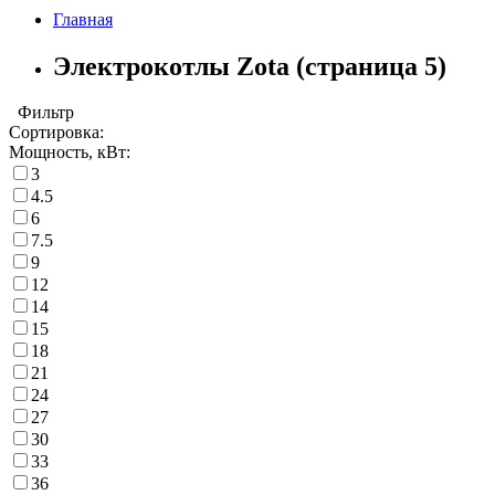
Главная
Электрокотлы Zota (страница 5)
Фильтр
Сортировка:
Мощность, кВт:
3
4.5
6
7.5
9
12
14
15
18
21
24
27
30
33
36