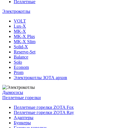
Пеллетные
Электрокотлы
VOLT
Lux-X
MK-X
MK-X Plus
MK-X Slim
Solid-X
Reserve-Set
Balance
Solo
Econom
Prom
Электрокотлы ЗОТА архив
Дымососы
Пеллетные горелки
Пеллетные горелки ZOTA Fox
Пеллетные горелки ZOTA Ray
Адаптеры
Бункеры
Газовые горелки