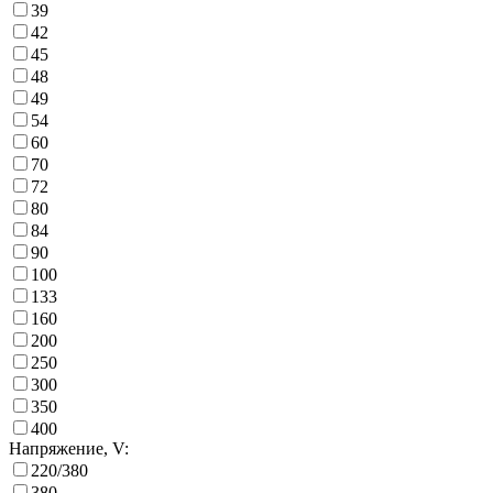
39
42
45
48
49
54
60
70
72
80
84
90
100
133
160
200
250
300
350
400
Напряжение, V:
220/380
380