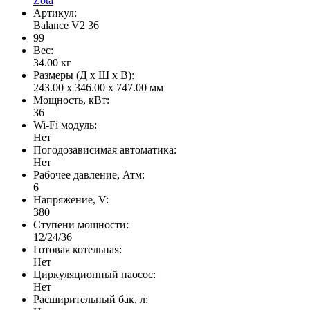
Zota
Артикул:
Balance V2 36
99
Вес:
34.00
кг
Размеры (Д x Ш x В):
243.00 x 346.00 x 747.00 мм
Мощность, кВт:
36
Wi-Fi модуль:
Нет
Погодозависимая автоматика:
Нет
Рабочее давление, Атм:
6
Напряжение, V:
380
Ступени мощности:
12/24/36
Готовая котельная:
Нет
Циркуляционный наосос:
Нет
Расширительный бак, л: