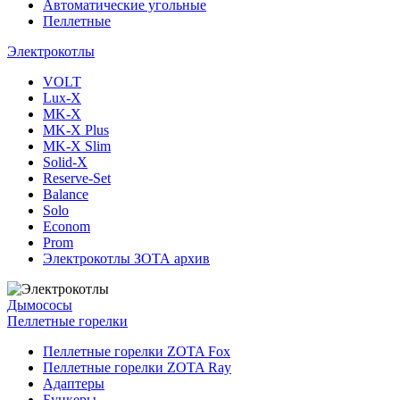
Автоматические угольные
Пеллетные
Электрокотлы
VOLT
Lux-X
MK-X
MK-X Plus
MK-X Slim
Solid-X
Reserve-Set
Balance
Solo
Econom
Prom
Электрокотлы ЗОТА архив
Дымососы
Пеллетные горелки
Пеллетные горелки ZOTA Fox
Пеллетные горелки ZOTA Ray
Адаптеры
Бункеры