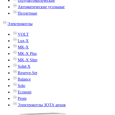
Полуавтоматические
Автоматические угольные
Пеллетные
Электрокотлы
VOLT
Lux-X
MK-X
MK-X Plus
MK-X Slim
Solid-X
Reserve-Set
Balance
Solo
Econom
Prom
Электрокотлы ЗОТА архив