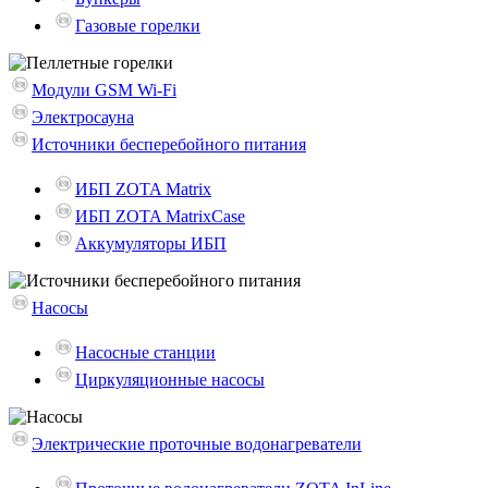
Газовые горелки
Модули GSM Wi-Fi
Электросауна
Источники бесперебойного питания
ИБП ZOTA Matrix
ИБП ZOTA MatrixCase
Аккумуляторы ИБП
Насосы
Насосные станции
Циркуляционные насосы
Электрические проточные водонагреватели