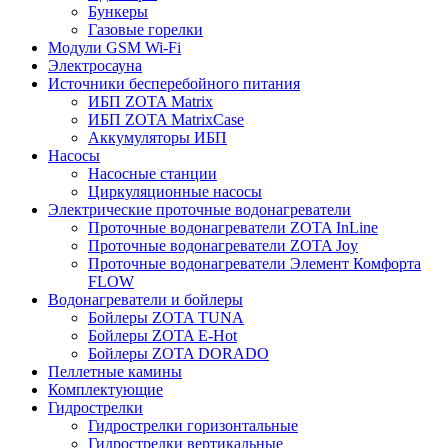
Бункеры
Газовые горелки
Модули GSM Wi-Fi
Электросауна
Источники бесперебойного питания
ИБП ZOTA Matrix
ИБП ZOTA MatrixCase
Аккумуляторы ИБП
Насосы
Насосные станции
Циркуляционные насосы
Электрические проточные водонагреватели
Проточные водонагреватели ZOTA InLine
Проточные водонагреватели ZOTA Joy
Проточные водонагреватели Элемент Комфорта
FLOW
Водонагреватели и бойлеры
Бойлеры ZOTA TUNA
Бойлеры ZOTA E-Hot
Бойлеры ZOTA DORADO
Пеллетные камины
Комплектующие
Гидрострелки
Гидрострелки горизонтальные
Гидрострелки вертикальные