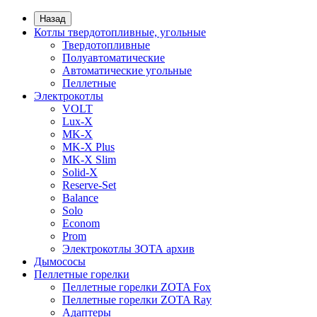
Назад
Котлы твердотопливные, угольные
Твердотопливные
Полуавтоматические
Автоматические угольные
Пеллетные
Электрокотлы
VOLT
Lux-X
MK-X
MK-X Plus
MK-X Slim
Solid-X
Reserve-Set
Balance
Solo
Econom
Prom
Электрокотлы ЗОТА архив
Дымососы
Пеллетные горелки
Пеллетные горелки ZOTA Fox
Пеллетные горелки ZOTA Ray
Адаптеры